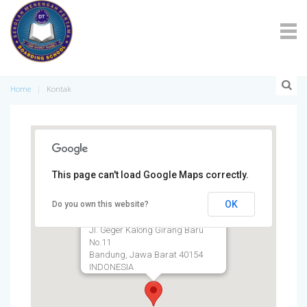
Home
Kontak
This page can't load Google Maps correctly.
OK
Do you own this website?
SMP DAARUT TAUHIID
BOARDING SCHOOL Kampus 1
Jl. Geger Kalong Girang Baru
No.11
Bandung, Jawa Barat 40154
INDONESIA