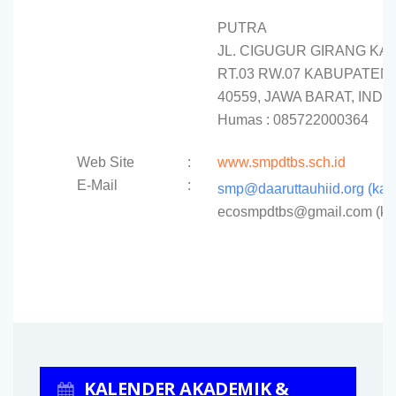
PUTRA
JL. CIGUGUR GIRANG KA
RT.03 RW.07 KABUPATE
40559, JAWA BARAT, IND
Humas : 085722000364
Web Site
:
www.smpdtbs.sch.id
E-Mail
:
smp@daaruttauhiid.org (ka
ecosmpdtbs@gmail.com (k
KALENDER AKADEMIK &