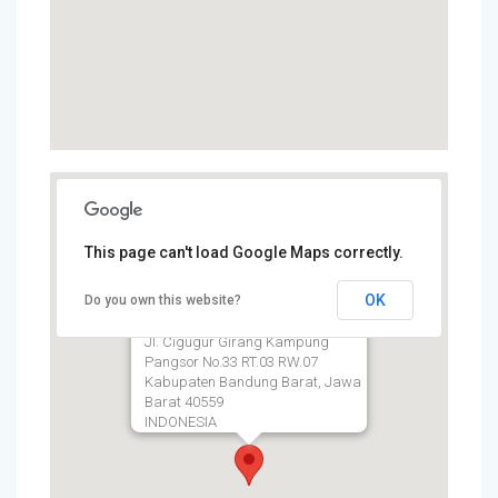
This page can't load Google Maps correctly.
OK
Do you own this website?
SMP DAARUT TAUHIID
BOARDING SCHOOL Kampus 2
Jl. Cigugur Girang Kampung
Pangsor No.33 RT.03 RW.07
Kabupaten Bandung Barat, Jawa
Barat 40559
INDONESIA