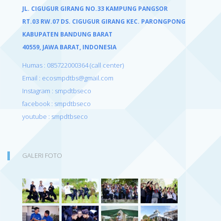
JL. CIGUGUR GIRANG NO.33 KAMPUNG PANGSOR
RT.03 RW.07 DS. CIGUGUR GIRANG KEC. PARONGPONG
KABUPATEN BANDUNG BARAT
40559,
JAWA BARAT, INDONESIA
Humas : 085722000364 (call center)
Email : ecosmpdtbs@gmail.com
Instagram : smpdtbseco
facebook : smpdtbseco
youtube : smpdtbseco
GALERI FOTO